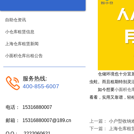
自助仓资讯
小仓库租赁信息
上海仓库租赁新闻
小面积仓库出租公告
仓储环境也十分宜
服务热线:
虫蛀。而且租期特别灵
400-855-6007
如今想要
小面积仓
看看，实用又靠谱，轻
电话： 15316880007
邮箱： 15316880007@189.cn
上一篇：
小户型收纳
下一篇：
上海仓库租
Q Q： 2222060621