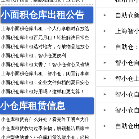
上海仓库租赁，给隐私物品安个放心家！
小面积仓库出租公告
自助仓新
上海小面积仓库出租，个人行李临时存放选
上海智
智小仓
小面积仓库出租百元月租！轻松解决日常空
自助仓
间收纳难题
小面积仓库出租选对地方，存放物品超放心
小面积仓库出租，智小仓更便利
智小仓
小面积仓库出租太香了！智小仓省心又省钱
上海小面积仓库出租｜智小仓，闲置行李家
智小仓
具随便存！
小面积仓库出租：企业文件归档的夏日安心
之选
小面积仓库出租好用吗？这样租更划算！
智小仓
小仓库租赁信息
智小仓
小仓库租赁有什么好处？看完终于明白为什
自助仓
么人人都在用
小仓库租赁收纳过季衣物，解锁整洁居家生
活
小户型收纳难？小仓库租赁选智小仓，轻松