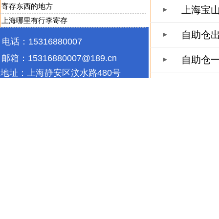
寄存东西的地方
上海宝
上海哪里有行李寄存
自助仓
电话：15316880007
邮箱：
15316880007@189.cn
自助仓
地址：
上海静安区汶水路480号
(鑫森园区)8号楼2楼
上海宝山区江杨南路2088号
5栋3楼
精致钢
|
精制钢
|
精致
迷你仓
|
自存仓
|
自助仓储
|
私人
仓库出租
|
家具存