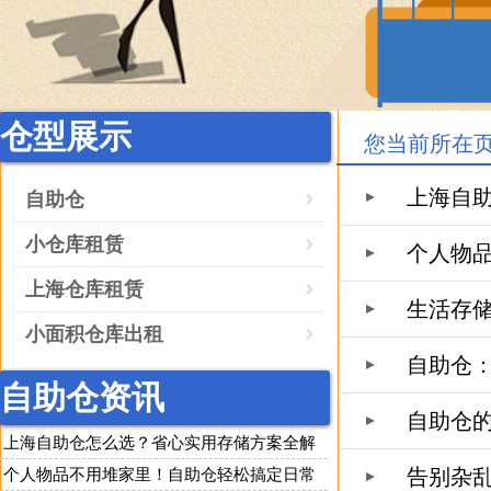
仓型展示
您当前所在
上海自
自助仓
小仓库租赁
个人物
上海仓库租赁
生活存
小面积仓库出租
自助仓
自助仓资讯
自助仓
上海自助仓怎么选？省心实用存储方案全解
析
告别杂
个人物品不用堆家里！自助仓轻松搞定日常