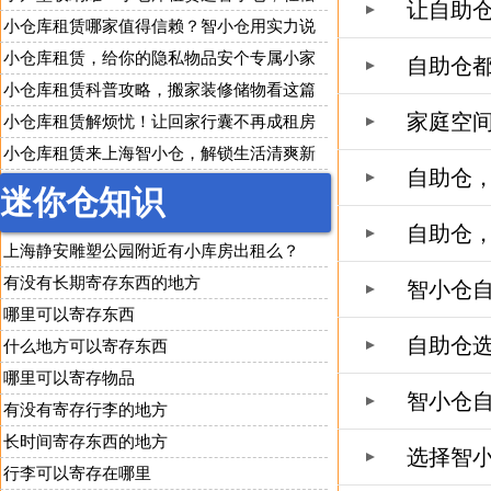
让自助
改善居家环境
小仓库租赁哪家值得信赖？智小仓用实力说
话
小仓库租赁，给你的隐私物品安个专属小家
自助仓
小仓库租赁科普攻略，搬家装修储物看这篇
家庭空
就够了
小仓库租赁解烦忧！让回家行囊不再成租房
负担
小仓库租赁来上海智小仓，解锁生活清爽新
自助仓
方式
迷你仓知识
自助仓
上海静安雕塑公园附近有小库房出租么？
有没有长期寄存东西的地方
智小仓
哪里可以寄存东西
自助仓
什么地方可以寄存东西
哪里可以寄存物品
智小仓自
有没有寄存行李的地方
长时间寄存东西的地方
选择智
行李可以寄存在哪里