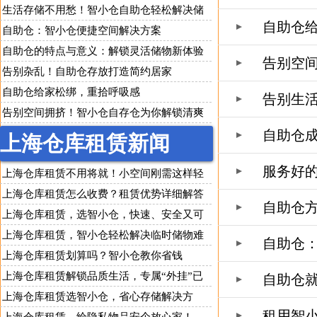
寄存
生活存储不用愁！智小仓自助仓轻松解决储
自助仓
物难题
自助仓：智小仓便捷空间解决方案
自助仓的特点与意义：解锁灵活储物新体验
告别空
告别杂乱！自助仓存放打造简约居家
自助仓给家松绑，重拾呼吸感
告别生
告别空间拥挤！智小仓自存仓为你解锁清爽
生活
自助仓
上海仓库租赁新闻
服务好
上海仓库租赁不用将就！小空间刚需这样轻
松解决
上海仓库租赁怎么收费？租赁优势详细解答
自助仓
上海仓库租赁，选智小仓，快速、安全又可
靠
上海仓库租赁，智小仓轻松解决临时储物难
自助仓
题
上海仓库租赁划算吗？智小仓教你省钱
上海仓库租赁解锁品质生活，专属“外挂”已
自助仓
上线
上海仓库租赁选智小仓，省心存储解决方
租用智
案，企业个人都适用