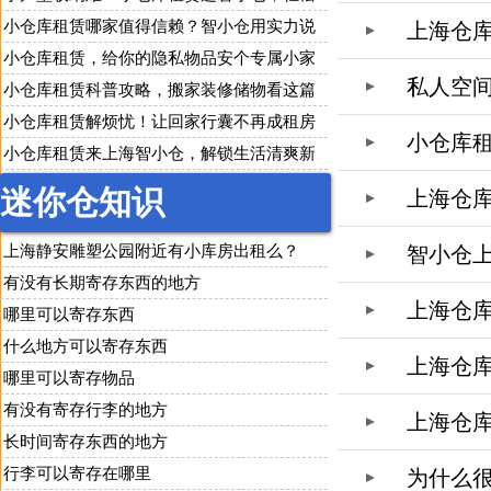
改善居家环境
小仓库租赁哪家值得信赖？智小仓用实力说
上海仓
话
小仓库租赁，给你的隐私物品安个专属小家
私人空
小仓库租赁科普攻略，搬家装修储物看这篇
就够了
小仓库租赁解烦忧！让回家行囊不再成租房
小仓库租
负担
小仓库租赁来上海智小仓，解锁生活清爽新
方式
迷你仓知识
上海仓
上海静安雕塑公园附近有小库房出租么？
智小仓
有没有长期寄存东西的地方
上海仓库
哪里可以寄存东西
什么地方可以寄存东西
上海仓库
哪里可以寄存物品
有没有寄存行李的地方
上海仓
长时间寄存东西的地方
行李可以寄存在哪里
为什么