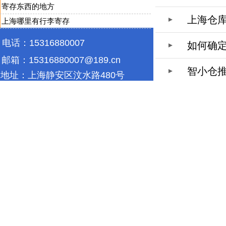
寄存东西的地方
上海仓
上海哪里有行李寄存
电话：15316880007
如何确
邮箱：
15316880007@189.cn
智小仓
地址：
上海静安区汶水路480号
(鑫森园区)8号楼2楼
上海宝山区江杨南路2088号
5栋3楼
精致钢
|
精制钢
|
精致
迷你仓
|
自存仓
|
自助仓储
|
私人
仓库出租
|
家具存
如有任何问题请联系我们，我们7*24小时竭诚