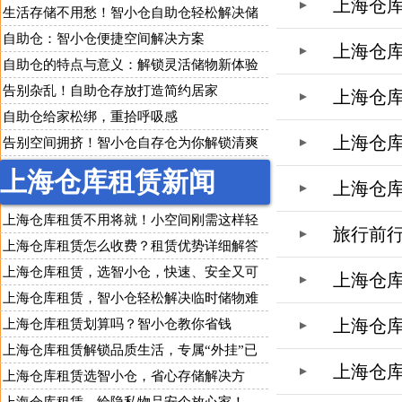
上海仓库
寄存
生活存储不用愁！智小仓自助仓轻松解决储
物难题
自助仓：智小仓便捷空间解决方案
上海仓
自助仓的特点与意义：解锁灵活储物新体验
告别杂乱！自助仓存放打造简约居家
上海仓
自助仓给家松绑，重拾呼吸感
上海仓
告别空间拥挤！智小仓自存仓为你解锁清爽
生活
上海仓库租赁新闻
上海仓
上海仓库租赁不用将就！小空间刚需这样轻
旅行前
松解决
上海仓库租赁怎么收费？租赁优势详细解答
上海仓库租赁，选智小仓，快速、安全又可
上海仓
靠
上海仓库租赁，智小仓轻松解决临时储物难
题
上海仓
上海仓库租赁划算吗？智小仓教你省钱
上海仓库租赁解锁品质生活，专属“外挂”已
上海仓
上线
上海仓库租赁选智小仓，省心存储解决方
案，企业个人都适用