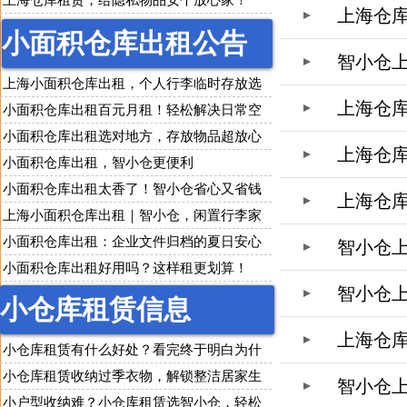
上海仓库租赁，给隐私物品安个放心家！
上海仓
小面积仓库出租公告
智小仓
上海小面积仓库出租，个人行李临时存放选
上海仓
智小仓
小面积仓库出租百元月租！轻松解决日常空
间收纳难题
小面积仓库出租选对地方，存放物品超放心
上海仓
小面积仓库出租，智小仓更便利
小面积仓库出租太香了！智小仓省心又省钱
上海仓
上海小面积仓库出租｜智小仓，闲置行李家
具随便存！
小面积仓库出租：企业文件归档的夏日安心
智小仓
之选
小面积仓库出租好用吗？这样租更划算！
智小仓
小仓库租赁信息
上海仓
小仓库租赁有什么好处？看完终于明白为什
么人人都在用
小仓库租赁收纳过季衣物，解锁整洁居家生
智小仓
活
小户型收纳难？小仓库租赁选智小仓，轻松