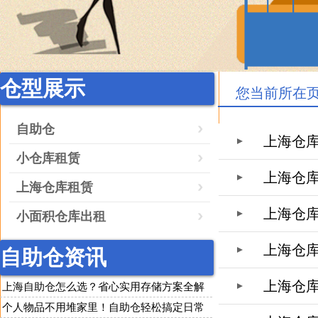
仓型展示
您当前所在
自助仓
上海仓
小仓库租赁
上海仓
上海仓库租赁
上海仓
小面积仓库出租
上海仓
自助仓资讯
上海仓
上海自助仓怎么选？省心实用存储方案全解
析
个人物品不用堆家里！自助仓轻松搞定日常