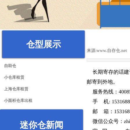
仓型展示
来源:
www.自存仓.net
自助仓
长期寄存的话建议
小仓库租赁
邮寄到外地。
上海仓库租赁
服务热线：400855
小面积仓库出租
手 机: 1531688
邮 箱：15316880
微信公众号：zhixia
迷你仓新闻