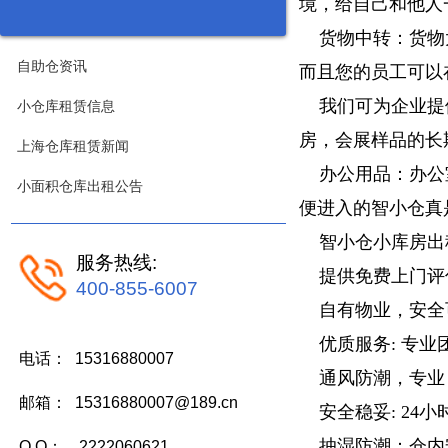
境，给自己和他人
货物中转：货物太
自助仓资讯
而且您的员工可以
我们可为企业提供
小仓库租赁信息
房，会展样品的长
上海仓库租赁新闻
办公用品：办公室
小面积仓库出租公告
便进入的智小仓真
智小仓小库房出
服务热线:
提供免费上门评估
400-855-6007
自有物业，安全
优质服务: 专业
电话： 15316880007
通风防潮，专业
邮箱： 15316880007@189.cn
安全稳妥: 24小
抽湿防潮：仓内安
Q Q： 2222060621