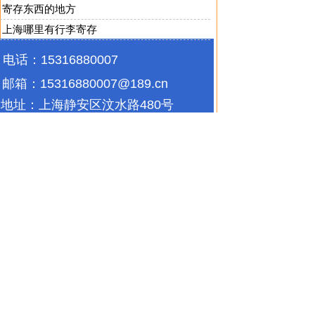
寄存东西的地方
上海哪里有行李寄存
电话：15316880007
邮箱：
15316880007@189.cn
地址：
上海静安区汶水路480号
(鑫森园区)8号楼2楼
上海宝山区江杨南路2088号
5栋3楼
精致钢
|
精制钢
|
精致
迷你仓
|
自存仓
|
自助仓储
|
私人
仓库出租
|
家具存
如有任何问题请联系我们，我们7*24小时竭诚