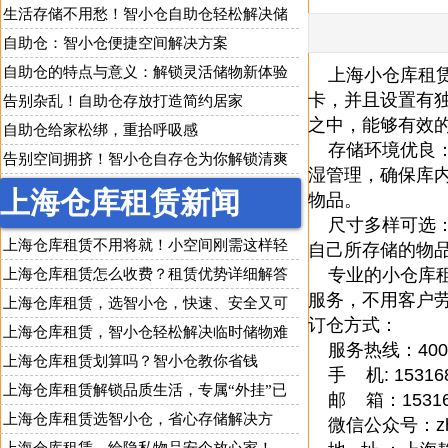
寄存
生活存储不用愁！智小仓自助仓轻松解决储
物难题
自助仓：智小仓便捷空间解决方案
自助仓的特点与意义：解锁灵活储物新体验
上海
小仓库租
卡，并且设置有
告别杂乱！自助仓存放打造简约居家
之中，能够有效
自助仓给家松绑，重拾呼吸感
存储环境优良：
告别空间拥挤！智小仓自存仓为你解锁清爽
湿管理，确保库
生活
上海仓库租赁新闻
物品。
尺寸多样可选：
上海仓库租赁不用将就！小空间刚需这样轻
自己所存储的物
松解决
专业的小仓库租
上海仓库租赁怎么收费？租赁优势详细解答
服务，不用客户
上海仓库租赁，选智小仓，快速、安全又可
订仓方式：
靠
上海仓库租赁，智小仓轻松解决临时储物难
服务热线：40085
题
上海仓库租赁划算吗？智小仓教你省钱
手 机: 153168
上海仓库租赁解锁品质生活，专属“外挂”已
邮 箱：1531688
上线
上海仓库租赁选智小仓，省心存储解决方
微信公众号：zhix
案，企业个人都适用