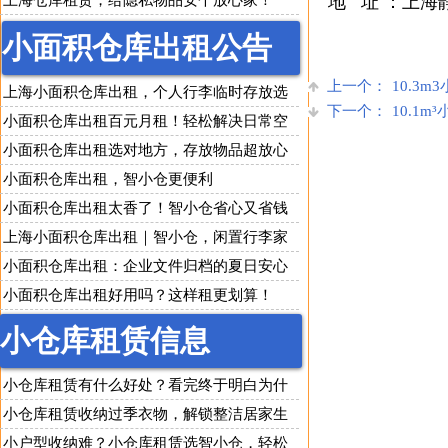
上海仓库租赁，给隐私物品安个放心家！
地 址 ：上海静
小面积仓库出租公告
上一个：
10.3m
上海小面积仓库出租，个人行李临时存放选
下一个：
10.1m
智小仓
小面积仓库出租百元月租！轻松解决日常空
间收纳难题
小面积仓库出租选对地方，存放物品超放心
小面积仓库出租，智小仓更便利
小面积仓库出租太香了！智小仓省心又省钱
上海小面积仓库出租｜智小仓，闲置行李家
具随便存！
小面积仓库出租：企业文件归档的夏日安心
之选
小面积仓库出租好用吗？这样租更划算！
小仓库租赁信息
小仓库租赁有什么好处？看完终于明白为什
么人人都在用
小仓库租赁收纳过季衣物，解锁整洁居家生
活
小户型收纳难？小仓库租赁选智小仓，轻松