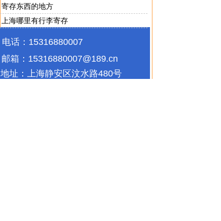
寄存东西的地方
上海哪里有行李寄存
电话：15316880007
邮箱：
15316880007@189.cn
地址：
上海静安区汶水路480号
(鑫森园区)8号楼2楼
上海宝山区江杨南路2088号
5栋3楼
精致钢
|
精制钢
|
精致
迷你仓
|
自存仓
|
自助仓储
|
私人
仓库出租
|
家具存
如有任何问题请联系我们，我们7*24小时竭诚