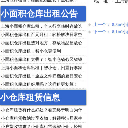
上海仓库租赁，给隐私物品安个放心家！
地 址 ：上海静
小面积仓库出租公告
上一个：
8.3m
上海小面积仓库出租，个人行李临时存放选
下一个：
8.1m
智小仓
小面积仓库出租百元月租！轻松解决日常空
间收纳难题
小面积仓库出租选对地方，存放物品超放心
小面积仓库出租，智小仓更便利
小面积仓库出租太香了！智小仓省心又省钱
上海小面积仓库出租｜智小仓，闲置行李家
具随便存！
小面积仓库出租：企业文件归档的夏日安心
之选
小面积仓库出租好用吗？这样租更划算！
小仓库租赁信息
小仓库租赁有什么好处？看完终于明白为什
么人人都在用
小仓库租赁收纳过季衣物，解锁整洁居家生
活
小户型收纳难？小仓库租赁选智小仓，轻松